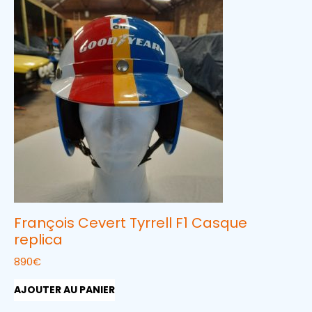
François Cevert Tyrrell F1 Casque
replica
890
€
AJOUTER AU PANIER