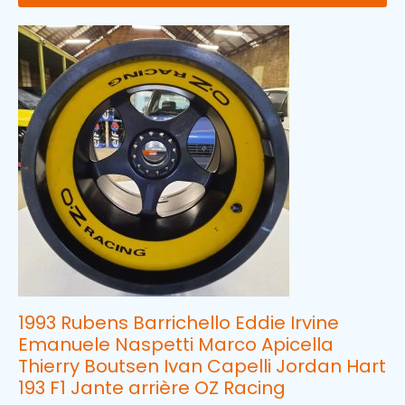
1993 Rubens Barrichello Eddie Irvine
Emanuele Naspetti Marco Apicella
Thierry Boutsen Ivan Capelli Jordan Hart
193 F1 Jante arrière OZ Racing