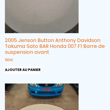
2005 Jenson Button Anthony Davidson
Takuma Sato BAR Honda 007 F1 Barre de
suspension avant
190
€
AJOUTER AU PANIER