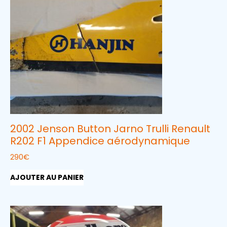
2002 Jenson Button Jarno Trulli Renault
R202 F1 Appendice aérodynamique
290
€
AJOUTER AU PANIER