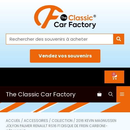
Vendez vos souvenirs
0
The Classic Car Factory
ACCUEIL
/
ACCESSOIRES
/
COLLECTION
/ 2016 KEVIN MAGNUSSEN
JOLYON PALMER RENAULT RS16 F1 DISQUE DE FREIN CARBONE-