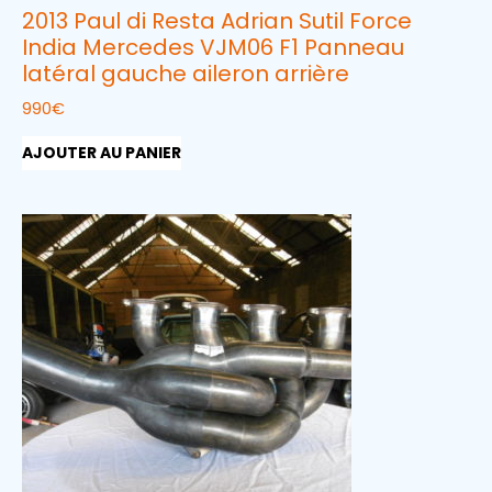
2013 Paul di Resta Adrian Sutil Force
India Mercedes VJM06 F1 Panneau
latéral gauche aileron arrière
990
€
AJOUTER AU PANIER