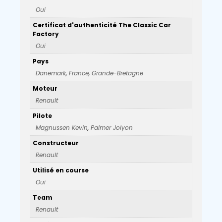
Oui
Certificat d'authenticité The Classic Car
Factory
Oui
Pays
Danemark
,
France
,
Grande-Bretagne
Moteur
Renault
Pilote
Magnussen Kevin
,
Palmer Jolyon
Constructeur
Renault
Utilisé en course
Oui
Team
Renault