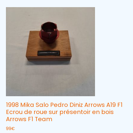
1998 Mika Salo Pedro Diniz Arrows A19 F1
Ecrou de roue sur présentoir en bois
Arrows F1 Team
99
€