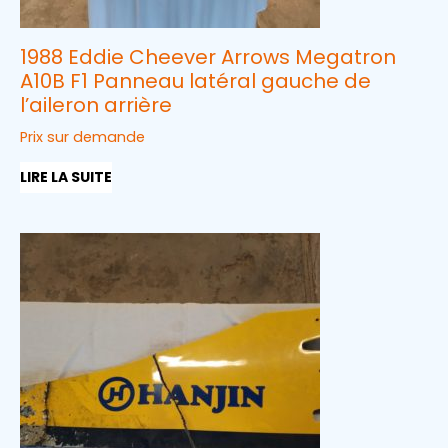
1988 Eddie Cheever Arrows Megatron
A10B F1 Panneau latéral gauche de
l’aileron arrière
Prix sur demande
LIRE LA SUITE