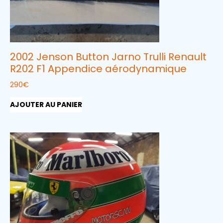
2002 Jenson Button Jarno Trulli Renault
R202 F1 Appendice aérodynamique
290
€
AJOUTER AU PANIER