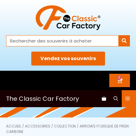
Vendez vos souvenirs
0
The Classic Car Factory
ACCUEIL
/
ACCESSOIRES
/
COLLECTION
/ ARROWS F1 DISQUE DE FREIN
CARBONE