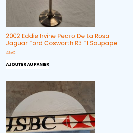
2002 Eddie Irvine Pedro De La Rosa
Jaguar Ford Cosworth R3 F1 Soupape
45
€
AJOUTER AU PANIER