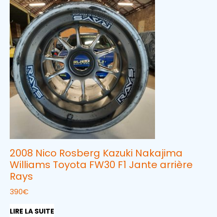
2008 Nico Rosberg Kazuki Nakajima
Williams Toyota FW30 F1 Jante arrière
Rays
390
€
LIRE LA SUITE