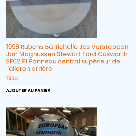
1998 Rubens Barrichello Jos Verstappen
Jan Magnussen Stewart Ford Cosworth
SF02 F1 Panneau central supérieur de
l’aileron arrière
790
€
AJOUTER AU PANIER