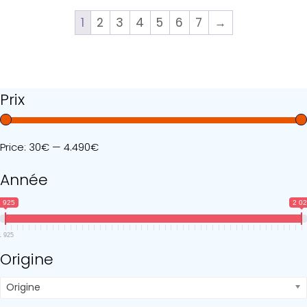
1
2
3
4
5
6
7
→
Prix
Price:
30€
—
4.490€
Année
 925
2 0
1 925
Origine
Origine