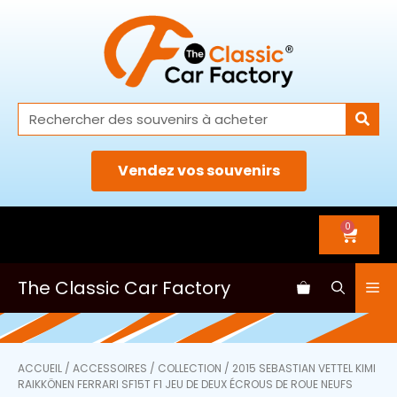
Vendez vos souvenirs
0
The Classic Car Factory
ACCUEIL
/
ACCESSOIRES
/
COLLECTION
/ 2015 SEBASTIAN VETTEL KIMI
RAIKKÖNEN FERRARI SF15T F1 JEU DE DEUX ÉCROUS DE ROUE NEUFS