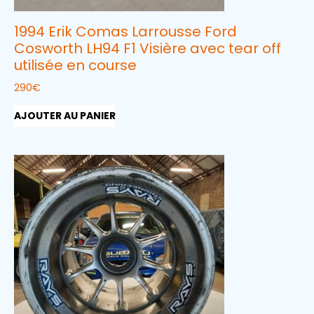
1994 Erik Comas Larrousse Ford
Cosworth LH94 F1 Visière avec tear off
utilisée en course
290
€
AJOUTER AU PANIER