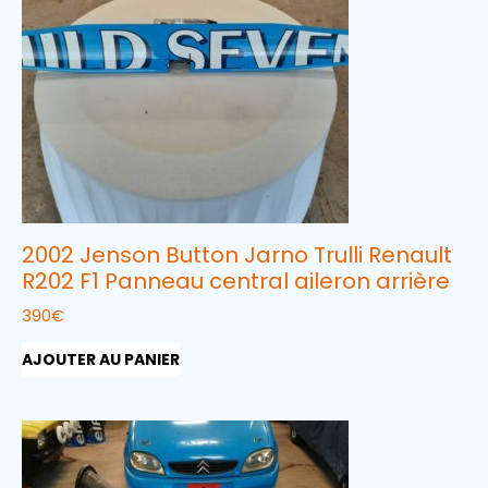
2002 Jenson Button Jarno Trulli Renault
R202 F1 Panneau central aileron arrière
390
€
AJOUTER AU PANIER