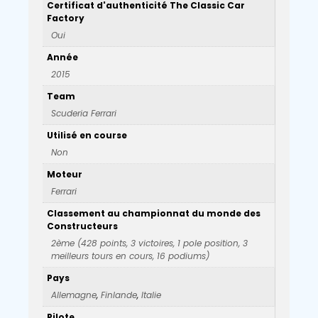
Certificat d'authenticité The Classic Car
Factory
Oui
Année
2015
Team
Scuderia Ferrari
Utilisé en course
Non
Moteur
Ferrari
Classement au championnat du monde des
Constructeurs
2ème (428 points, 3 victoires, 1 pole position, 3
meilleurs tours en cours, 16 podiums)
Pays
Allemagne
,
Finlande
,
Italie
Pilote