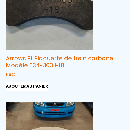
Arrows F1 Plaquette de frein carbone
Modèle 034-300 H18
59
€
AJOUTER AU PANIER