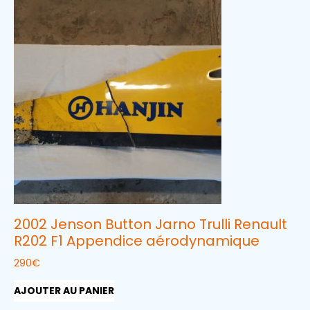
2002 Jenson Button Jarno Trulli Renault
R202 F1 Appendice aérodynamique
290
€
AJOUTER AU PANIER