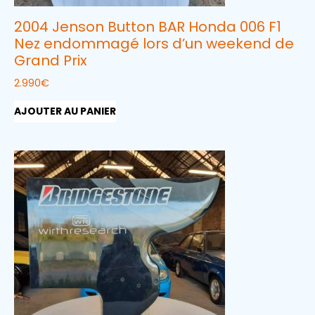
2004 Jenson Button BAR Honda 006 F1
Nez endommagé lors d’un weekend de
Grand Prix
2.990
€
AJOUTER AU PANIER