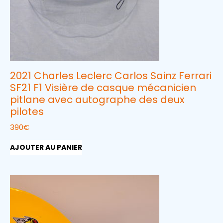
2021 Charles Leclerc Carlos Sainz Ferrari
SF21 F1 Visière de casque mécanicien
pitlane avec autographe des deux
pilotes
390
€
AJOUTER AU PANIER