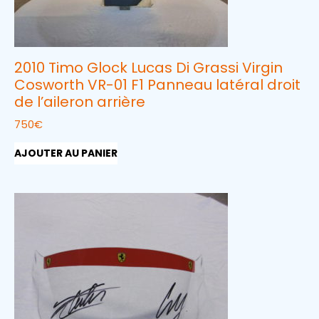
2010 Timo Glock Lucas Di Grassi Virgin
Cosworth VR-01 F1 Panneau latéral droit
de l’aileron arrière
750
€
AJOUTER AU PANIER