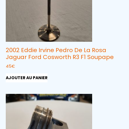
2002 Eddie Irvine Pedro De La Rosa
Jaguar Ford Cosworth R3 F1 Soupape
45
€
AJOUTER AU PANIER