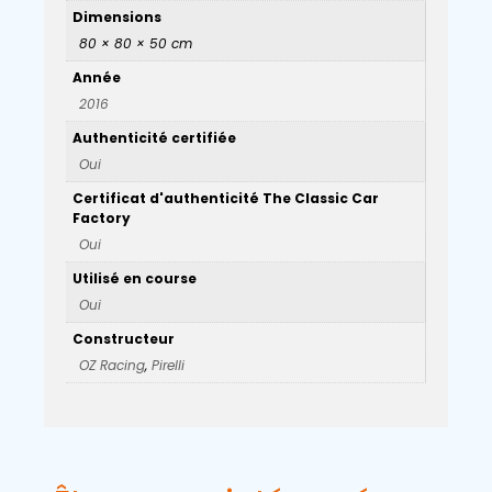
Dimensions
80 × 80 × 50 cm
Année
2016
Authenticité certifiée
Oui
Certificat d'authenticité The Classic Car
Factory
Oui
Utilisé en course
Oui
Constructeur
OZ Racing
,
Pirelli