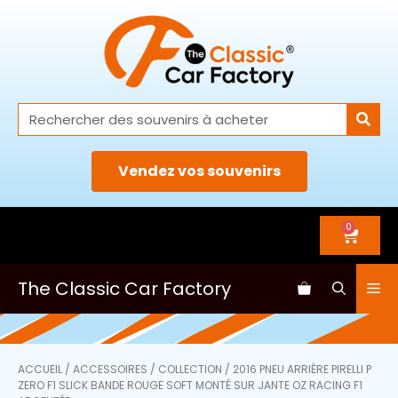
Vendez vos souvenirs
0
The Classic Car Factory
ACCUEIL
/
ACCESSOIRES
/
COLLECTION
/ 2016 PNEU ARRIÈRE PIRELLI P
ZERO F1 SLICK BANDE ROUGE SOFT MONTÉ SUR JANTE OZ RACING F1