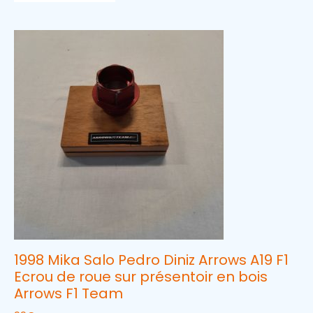
1998 Mika Salo Pedro Diniz Arrows A19 F1
Ecrou de roue sur présentoir en bois
Arrows F1 Team