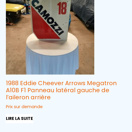
1988 Eddie Cheever Arrows Megatron
A10B F1 Panneau latéral gauche de
l’aileron arrière
Prix sur demande
LIRE LA SUITE