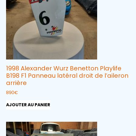
1998 Alexander Wurz Benetton Playlife
B198 F1 Panneau latéral droit de l’aileron
arrière
890
€
AJOUTER AU PANIER