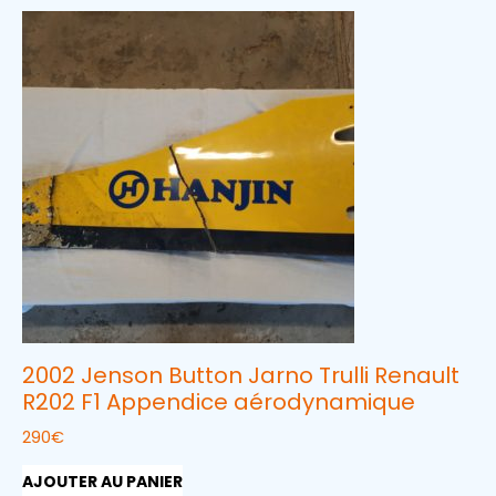
2002 Jenson Button Jarno Trulli Renault
R202 F1 Appendice aérodynamique
290
€
AJOUTER AU PANIER