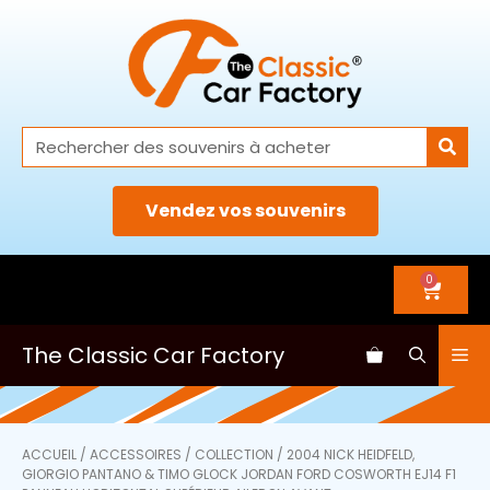
Vendez vos souvenirs
0
The Classic Car Factory
ACCUEIL
/
ACCESSOIRES
/
COLLECTION
/ 2004 NICK HEIDFELD,
GIORGIO PANTANO & TIMO GLOCK JORDAN FORD COSWORTH EJ14 F1