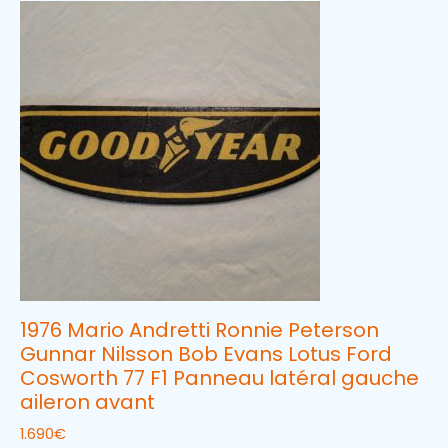
1976 Mario Andretti Ronnie Peterson
Gunnar Nilsson Bob Evans Lotus Ford
Cosworth 77 F1 Panneau latéral gauche
aileron avant
1.690
€