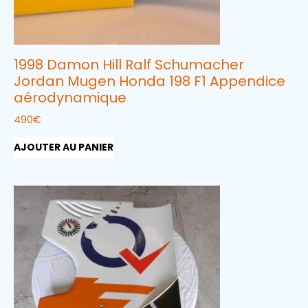
1998 Damon Hill Ralf Schumacher
Jordan Mugen Honda 198 F1 Appendice
aérodynamique
490
€
AJOUTER AU PANIER