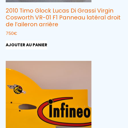
2010 Timo Glock Lucas Di Grassi Virgin
Cosworth VR-01 F1 Panneau latéral droit
de l’aileron arrière
750
€
AJOUTER AU PANIER