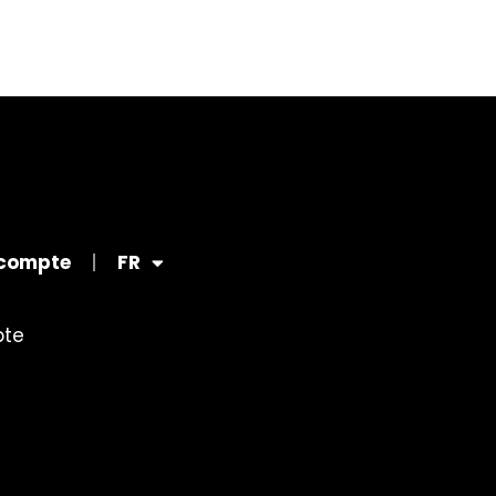
compte
FR
te