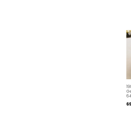
19
Ge
64
6