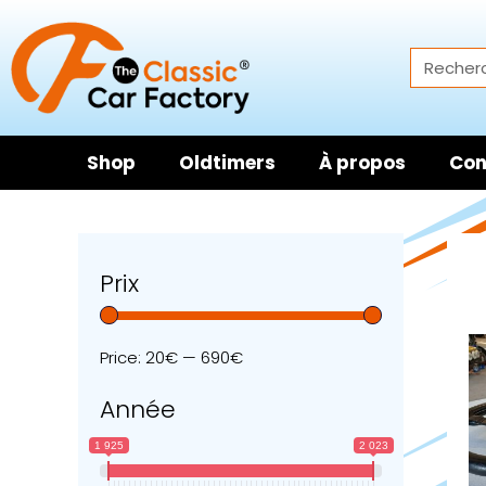
Shop
Oldtimers
À propos
Con
Prix
Price:
20€
—
690€
Année
1 925
2 023