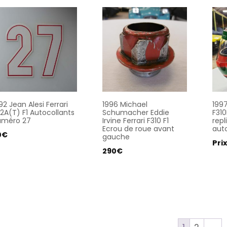
92 Jean Alesi Ferrari
1996 Michael
1997
2A(T) F1 Autocollants
Schumacher Eddie
F310
uméro 27
Irvine Ferrari F310 F1
repl
Ecrou de roue avant
aut
0
€
gauche
Pri
290
€