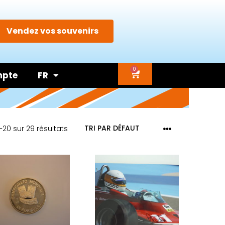
Vendez vos souvenirs
0
mpte
FR
–20 sur 29 résultats