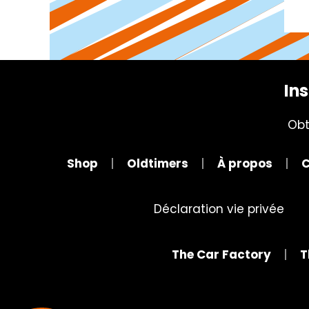
Ins
Obt
Shop
Oldtimers
À propos
C
Déclaration vie privée
The Car Factory
T