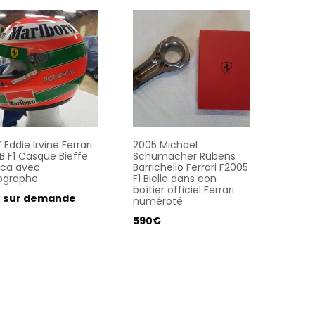
 Eddie Irvine Ferrari
2005 Michael
B F1 Casque Bieffe
Schumacher Rubens
ica avec
Barrichello Ferrari F2005
ographe
F1 Bielle dans con
boîtier officiel Ferrari
x sur demande
numéroté
590
€