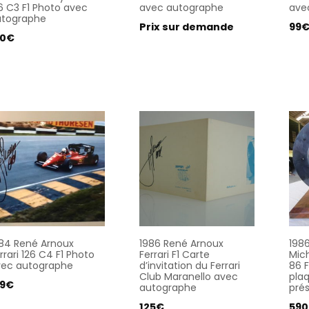
6 C3 F1 Photo avec
avec autographe
ave
utographe
Prix sur demande
99
90
€
84 René Arnoux
1986 René Arnoux
198
rrari 126 C4 F1 Photo
Ferrari F1 Carte
Mich
vec autographe
d’invitation du Ferrari
86 F
Club Maranello avec
plaq
9
€
autographe
prés
125
€
590