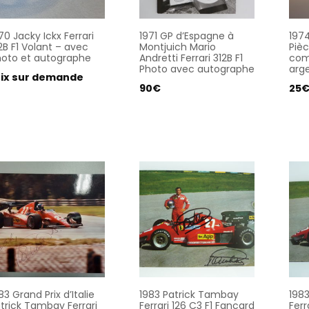
70 Jacky Ickx Ferrari
1971 GP d’Espagne à
1974
2B F1 Volant – avec
Montjuich Mario
Piè
oto et autographe
Andretti Ferrari 312B F1
com
Photo avec autographe
arg
rix sur demande
90
€
25
83 Grand Prix d’Italie
1983 Patrick Tambay
198
trick Tambay Ferrari
Ferrari 126 C3 F1 Fancard
Ferr