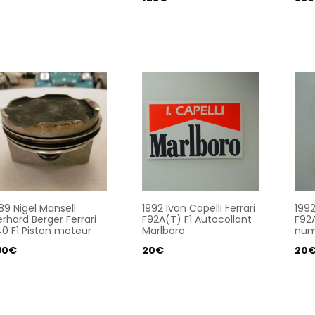
89 Nigel Mansell
1992 Ivan Capelli Ferrari
1992
rhard Berger Ferrari
F92A(T) F1 Autocollant
F92A
0 F1 Piston moteur
Marlboro
num
90
€
20
€
20