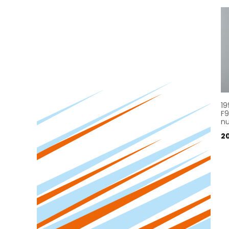
19
F9
n
2