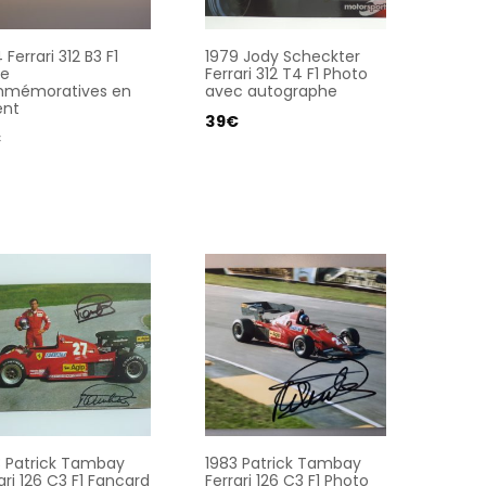
 Ferrari 312 B3 F1
1979 Jody Scheckter
ce
Ferrari 312 T4 F1 Photo
mémoratives en
avec autographe
ent
39
€
€
3 Patrick Tambay
1983 Patrick Tambay
ari 126 C3 F1 Fancard
Ferrari 126 C3 F1 Photo