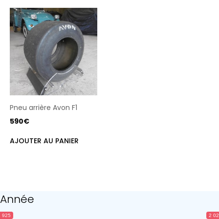
Pneu arrière Avon F1
590
€
AJOUTER AU PANIER
Année
 925
2 0