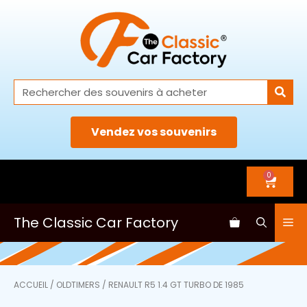
Vendez vos souvenirs
0
The Classic Car Factory
ACCUEIL
/
OLDTIMERS
/ RENAULT R5 1.4 GT TURBO DE 1985