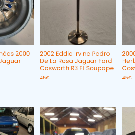
nées 2000
2002 Eddie Irvine Pedro
2000
 Jaguar
De La Rosa Jaguar Ford
Her
Cosworth R3 F1 Soupape
Cos
45
€
45
€