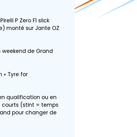
elli P Zero F1 slick
e) monté sur Jante OZ
’un weekend de Grand
 « Tyre for
 en qualification ou en
s courts (stint = temps
stand pour changer de