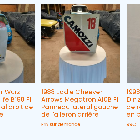
r Wurz
1988 Eddie Cheever
1998
ife B198 F1
Arrows Megatron A10B F1
Dini
al droit de
Panneau latéral gauche
de r
re
de l’aileron arrière
en b
Prix sur demande
99
€