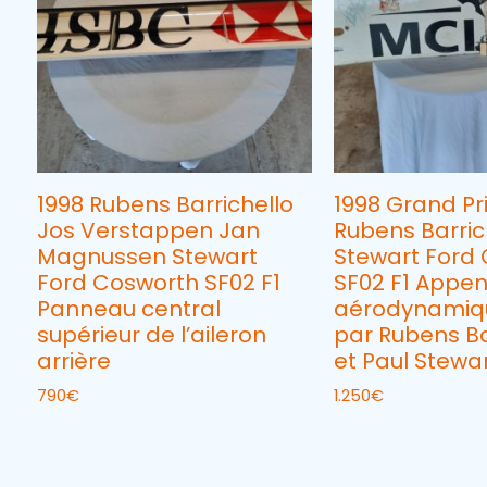
1998 Rubens Barrichello
1998 Grand Pr
Jos Verstappen Jan
Rubens Barric
Magnussen Stewart
Stewart Ford
Ford Cosworth SF02 F1
SF02 F1 Appe
Panneau central
aérodynamiq
supérieur de l’aileron
par Rubens Ba
arrière
et Paul Stewa
790
€
1.250
€