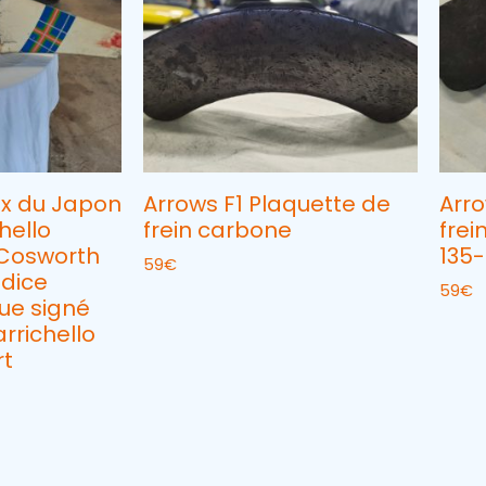
ix du Japon
Arrows F1 Plaquette de
Arro
hello
frein carbone
fre
 Cosworth
135
59
€
ndice
59
€
ue signé
rrichello
rt