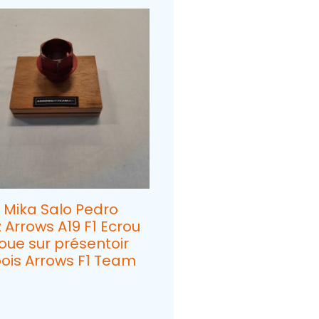
 Mika Salo Pedro
z Arrows A19 F1 Ecrou
oue sur présentoir
ois Arrows F1 Team