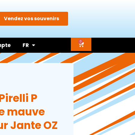
Vendez vos souvenirs
0
mpte
FR
irelli P
nde mauve
ur Jante OZ