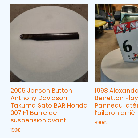
2005 Jenson Button
1998 Alexande
Anthony Davidson
Benetton Playl
Takuma Sato BAR Honda
Panneau latér
007 F1 Barre de
l’aileron arriè
suspension avant
890
€
190
€