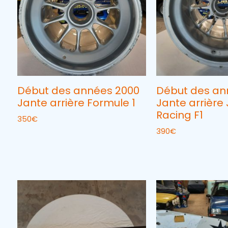
Début des années 2000
Début des an
Jante arrière Formule 1
Jante arrière
Racing F1
350
€
390
€