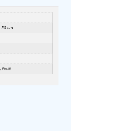
× 50 cm
g
,
Pirelli