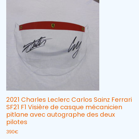
2021 Charles Leclerc Carlos Sainz Ferrari
SF21 F1 Visière de casque mécanicien
pitlane avec autographe des deux
pilotes
390
€