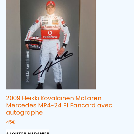
2009 Heikki Kovalainen McLaren
Mercedes MP4-24 F1 Fancard avec
autographe
45
€
AJOUTER AU PANIER