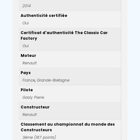
2014
Authenticité certifiée
Oui
Certificat d'authenticité The Classic Car
Factory
Oui
Moteur
Renault
Pays
France
,
Grande-Bretagne
Pilote
Gasly Pierre
Constructeur
Renault
Classement au championnat du monde des
Constructeurs
3ème (187 points)