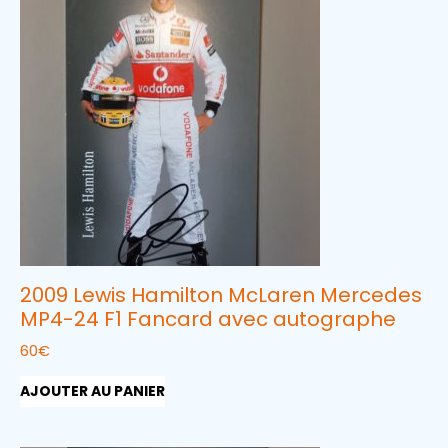
2009 Lewis Hamilton McLaren Mercedes
MP4-24 F1 Fancard avec autographe
60
€
AJOUTER AU PANIER