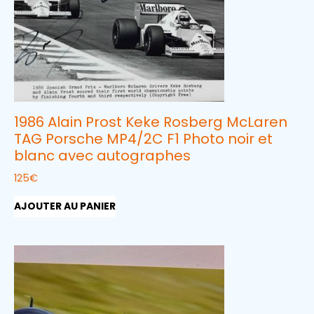
1986 Alain Prost Keke Rosberg McLaren
TAG Porsche MP4/2C F1 Photo noir et
blanc avec autographes
125
€
AJOUTER AU PANIER