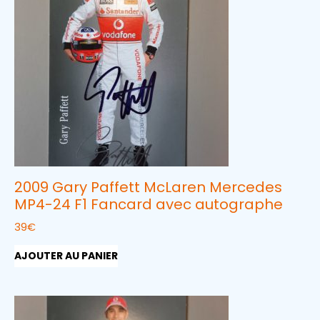
2009 Gary Paffett McLaren Mercedes
MP4-24 F1 Fancard avec autographe
39
€
AJOUTER AU PANIER