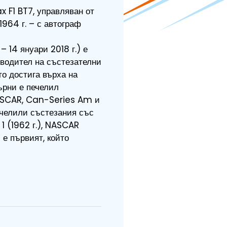
 F1 BT7, управляван от
964 г. – с автограф
– 14 януари 2018 г.) е
зводител на състезателни
то достига върха на
ърни е печелил
NASCAR, Can-Series Am и
челили състезания със
1 (1962 г.), NASCAR
и е първият, който