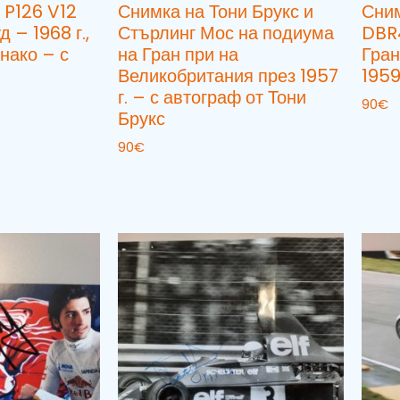
 P126 V12
Снимка на Тони Брукс и
Сним
 – 1968 г.,
Стърлинг Мос на подиума
DBR
нако – с
на Гран при на
Гран
Великобритания през 1957
1959
г. – с автограф от Тони
90
€
Брукс
90
€