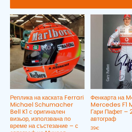
Реплика на каската Ferrari
Фенкарта на 
Michael Schumacher
Mercedes F1 
Bell K1 с оригинален
Гари Пафет – 2
визьор, използвана по
автограф
време на състезание – с
39
€