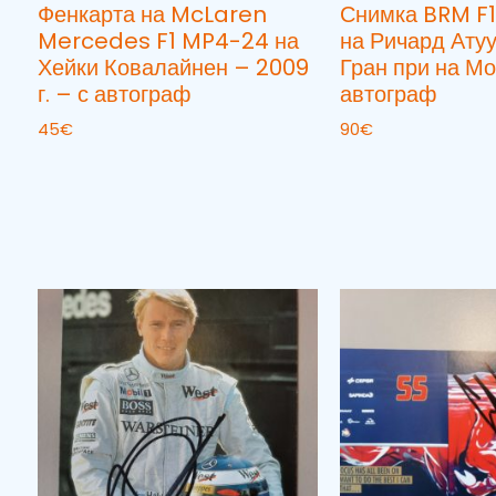
Фенкарта на McLaren
Снимка BRM F1
Mercedes F1 MP4-24 на
на Ричард Атууд
Хейки Ковалайнен – 2009
Гран при на Мо
г. – с автограф
автограф
45
€
90
€