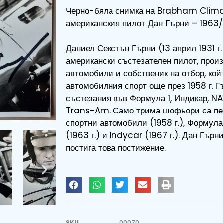
Черно-бяла снимка на Brabham Climax
американския пилот Дан Гърни – 1963/1
Даниел Секстън Гърни (13 април 1931 г. 
американски състезателен пилот, прои
автомобили и собственик на отбор, кой
автомобилния спорт още през 1958 г. Г
състезания във Формула 1, Индикар, 
Trans-Am. Само трима шофьори са пе
спортни автомобили (1958 г.), Формула 
(1963 г.) и Indycar (1967 г.). Дан Гърн
постига това постижение.
SKU
00070