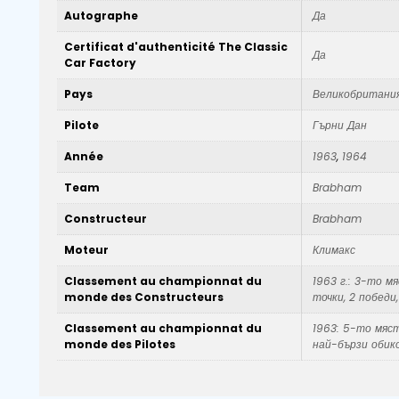
Autographe
Да
Certificat d'authenticité The Classic
Да
Car Factory
Pays
Великобритани
Pilote
Гърни Дан
Année
1963
,
1964
Team
Brabham
Constructeur
Brabham
Moteur
Климакс
Classement au championnat du
1963 г.: 3-то м
monde des Constructeurs
точки, 2 победи
Classement au championnat du
1963: 5-то мяст
monde des Pilotes
най-бързи обико