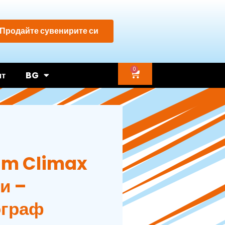
Продайте сувенирите си
0
нт
BG
am Climax
и –
ограф