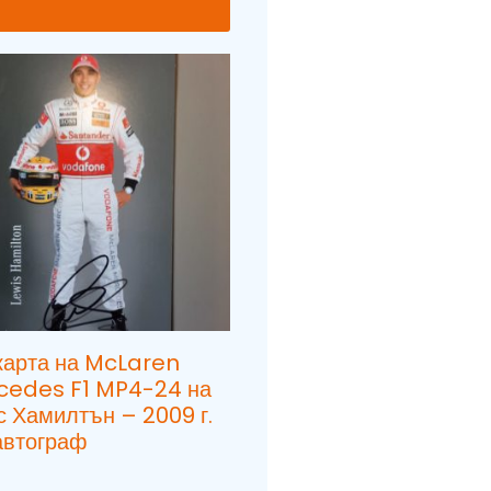
карта на McLaren
cedes F1 MP4-24 на
 Хамилтън – 2009 г.
автограф