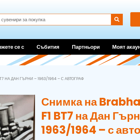
жете се с
Събития
Партньори
Моят акау
T7 НА ДАН ГЪРНИ – 1963/1964 – С АВТОГРАФ
Снимка на Brabh
F1 BT7 на Дан Гърн
1963/1964 – с авт