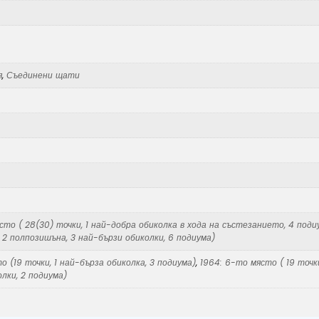
я
,
Съединени щати
ясто ( 28(30) точки, 1 най-добра обиколка в хода на състезанието, 4 поди
, 2 полпозишъна, 3 най-бързи обиколки, 6 подиума)
о (19 точки, 1 най-бърза обиколка, 3 подиума)
,
1964: 6-то място ( 19 точки
лки, 2 подиума)