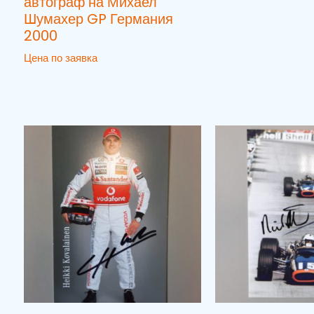
автограф на Михаел
Шумахер GP Германия
2000
Цена по заявка