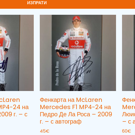
ИЗПРАТИ
McLaren
Фенкарта на McLaren
Фен
MP4-24 на
Mercedes F1 MP4-24 на
Mer
009 г. – с
Педро Де Ла Роса – 2009
Люис
г. – с автограф
– с 
45
€
60
€