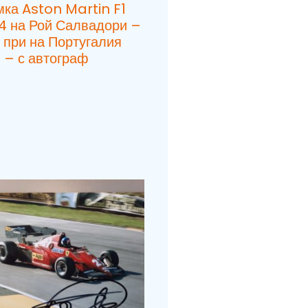
ка Aston Martin F1
4 на Рой Салвадори –
 при на Португалия
 – с автограф