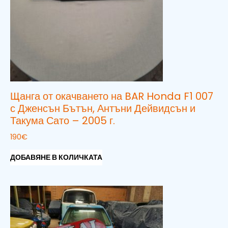
Щанга от окачването на BAR Honda F1 007
с Дженсън Бътън, Антъни Дейвидсън и
Такума Сато – 2005 г.
190
€
ДОБАВЯНЕ В КОЛИЧКАТА