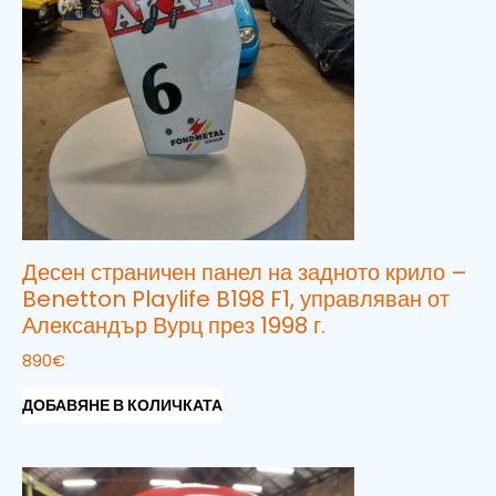
Десен страничен панел на задното крило –
Benetton Playlife B198 F1, управляван от
Александър Вурц през 1998 г.
890
€
ДОБАВЯНЕ В КОЛИЧКАТА