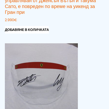
управляван от Дженсън Бътън и Такума
Сато, е повреден по време на уикенд за
Гран при
2.990
€
ДОБАВЯНЕ В КОЛИЧКАТА