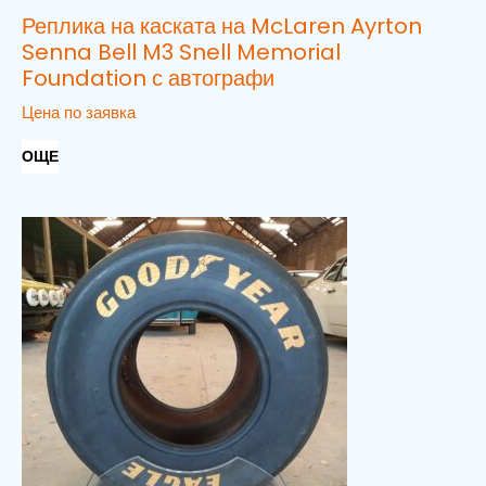
Реплика на каската на McLaren Ayrton
Senna Bell M3 Snell Memorial
Foundation с автографи
Цена по заявка
ОЩЕ