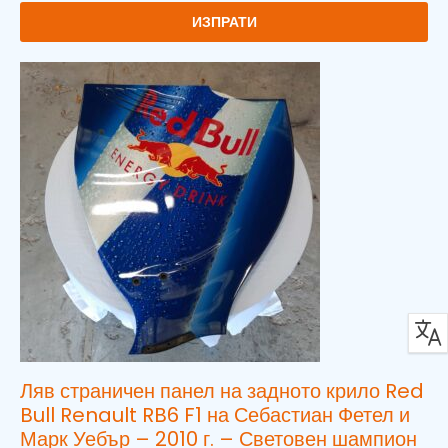
ИЗПРАТИ
Ляв страничен панел на задното крило Red
Bull Renault RB6 F1 на Себастиан Фетел и
Марк Уебър – 2010 г. – Световен шампион