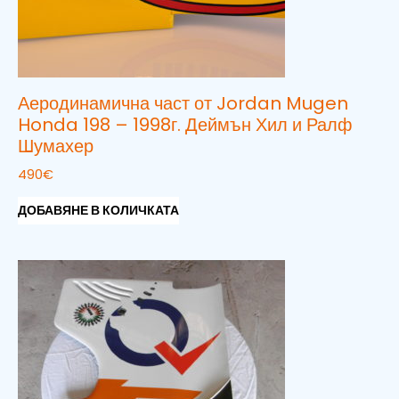
Аеродинамична част от Jordan Mugen
Honda 198 – 1998г. Деймън Хил и Ралф
Шумахер
490
€
ДОБАВЯНЕ В КОЛИЧКАТА