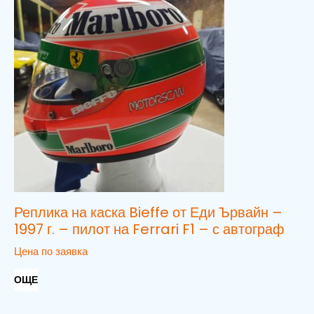
Реплика на каска Bieffe от Еди Ървайн –
1997 г. – пилот на Ferrari F1 – с автограф
Цена по заявка
ОЩЕ