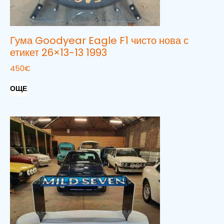
Гума Goodyear Eagle F1 чисто нова с
етикет 26×13-13 1993
450
€
ОЩЕ