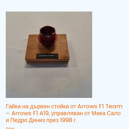
Гайка на дървен стойка от Arrows F1 Team
– Arrows F1 A19, управляван от Мика Сало
и Педро Диниз през 1998 г.