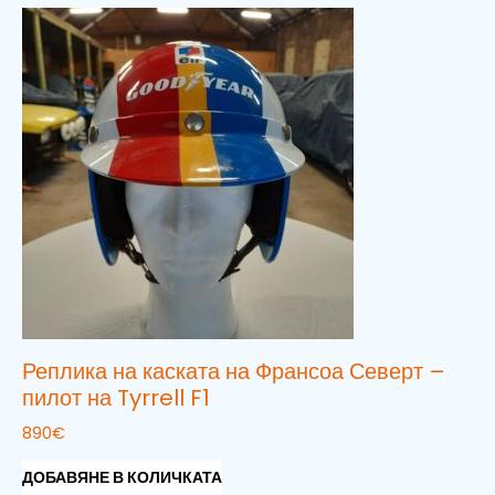
Реплика на каската на Франсоа Северт –
пилот на Tyrrell F1
890
€
ДОБАВЯНЕ В КОЛИЧКАТА