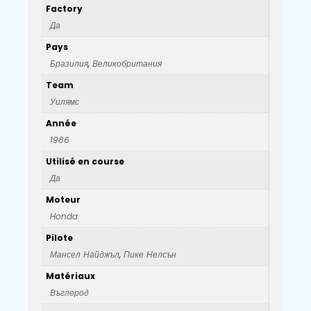
Factory
Да
Pays
Бразилия
,
Великобритания
Team
Уилямс
Année
1986
Utilisé en course
Да
Moteur
Honda
Pilote
Мансел Найджъл
,
Пике Нелсън
Matériaux
Въглерод