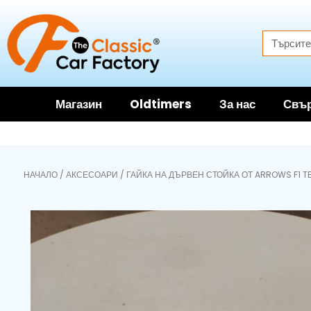
Магазин
Oldtimers
За нас
Свър
НАЧАЛО
/
АКСЕСОАРИ
/ ГАЙКА НА ДЪРВЕН СТОЙКА ОТ ARROWS F1 TE