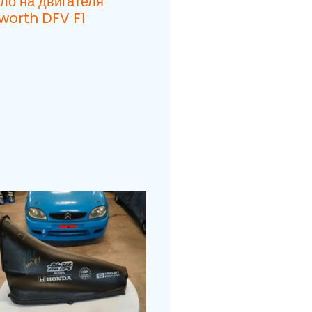
ло на двигателя
worth DFV F1