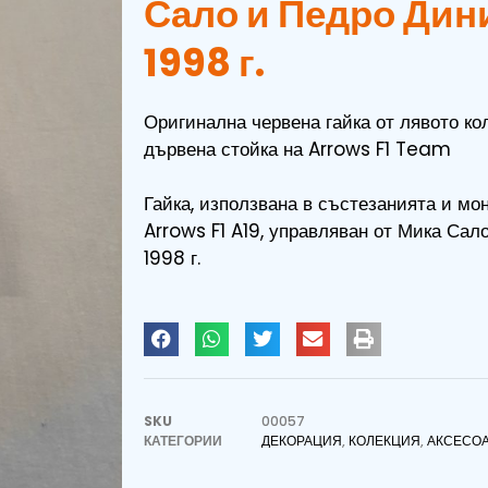
Сало и Педро Дин
1998 г.
Оригинална червена гайка от лявото ко
дървена стойка на Arrows F1 Team
Гайка, използвана в състезанията и мон
Arrows F1 A19, управляван от Мика Сал
1998 г.
SKU
00057
КАТЕГОРИИ
ДЕКОРАЦИЯ
,
КОЛЕКЦИЯ
,
АКСЕСО