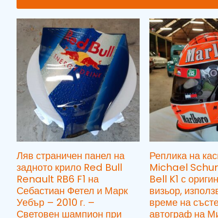
Ляв страничен панел на
Реплика на кас
задното крило Red Bull
Michael Sch
Renault RB6 F1 на
Bell K1 с ориги
Себастиан Фетел и Марк
визьор, използ
Уебър – 2010 г. –
време на състе
Световен шампион при
автограф на М