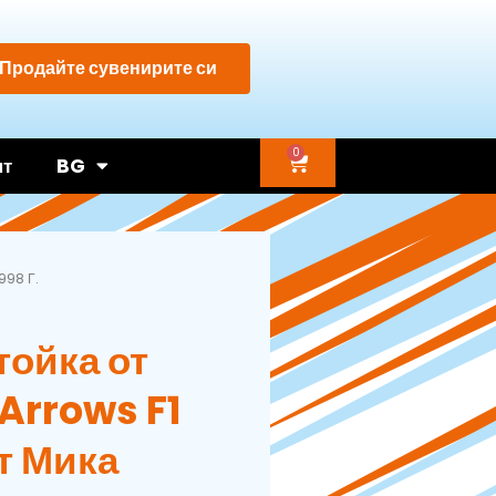
Продайте сувенирите си
0
нт
BG
998 Г.
тойка от
Arrows F1
т Мика