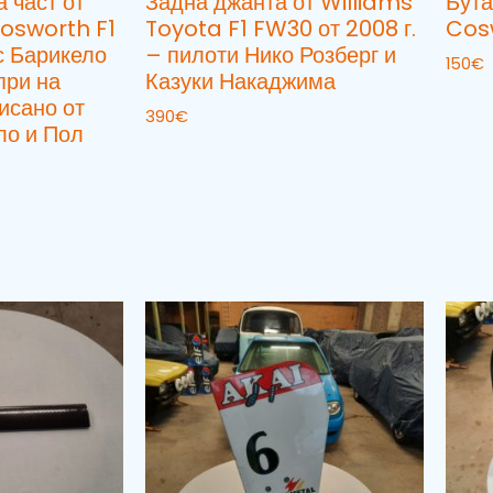
 част от
Задна джанта от Williams
Бута
osworth F1
Toyota F1 FW30 от 2008 г.
Cos
с Барикело
– пилоти Нико Розберг и
150
€
 при на
Казуки Накаджима
исано от
390
€
ло и Пол