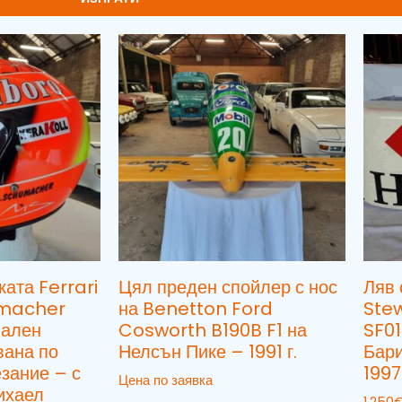
ката Ferrari
Цял преден спойлер с нос
Ляв 
umacher
на Benetton Ford
Ste
нален
Cosworth B190B F1 на
SF01
вана по
Нелсън Пике – 1991 г.
Бари
зание – с
1997 
Цена по заявка
ихаел