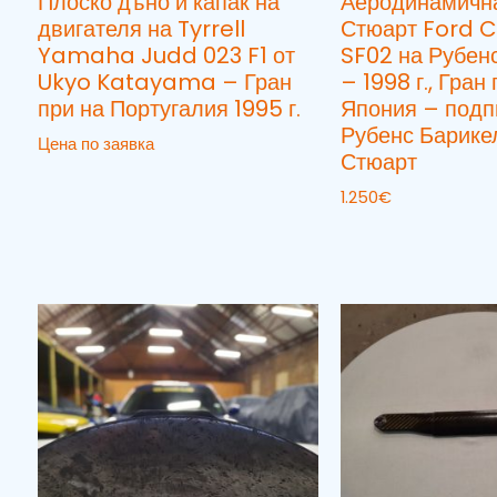
Плоско дъно и капак на
Аеродинамична
двигателя на Tyrrell
Стюарт Ford C
Yamaha Judd 023 F1 от
SF02 на Рубен
Ukyo Katayama – Гран
– 1998 г., Гран
при на Португалия 1995 г.
Япония – подп
Рубенс Барике
Цена по заявка
Стюарт
1.250
€