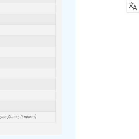
уло Диниз, 3 точки)