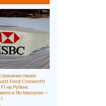
страничен панел
wart Ford Cosworth
 F1 на Рубенс
кело и Ян Магнусен –
г.