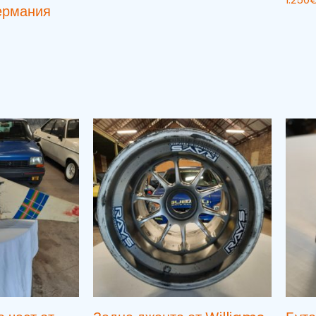
1.250
ермания