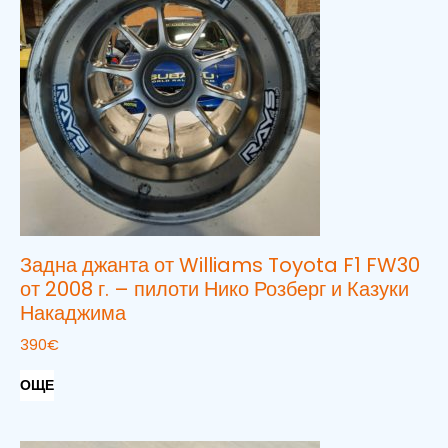
Задна джанта от Williams Toyota F1 FW30
от 2008 г. – пилоти Нико Розберг и Казуки
Накаджима
390
€
ОЩЕ