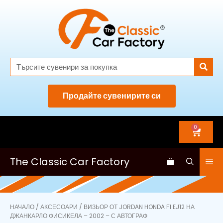
Продайте сувенирите си
0
The Classic Car Factory
НАЧАЛО
/
АКСЕСОАРИ
/ ВИЗЬОР ОТ JORDAN HONDA F1 EJ12 НА
ДЖАНКАРЛО ФИСИКЕЛА – 2002 – С АВТОГРАФ