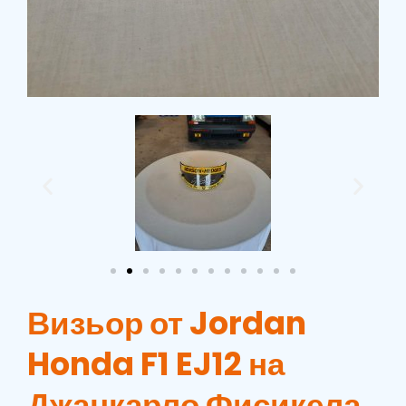
Визьор от Jordan
Honda F1 EJ12 на
Джанкарло Фисикела