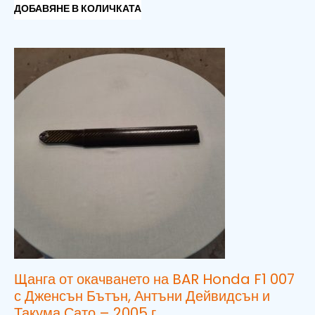
ДОБАВЯНЕ В КОЛИЧКАТА
Щанга от окачването на BAR Honda F1 007
с Дженсън Бътън, Антъни Дейвидсън и
Такума Сато – 2005 г.