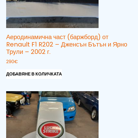
Аеродинамична част (баржборд) от
Renault F1 R202 – Дженсън Бътън и Ярно
Трули – 2002 г.
290
€
ДОБАВЯНЕ В КОЛИЧКАТА