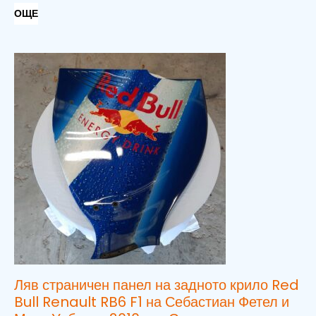
ОЩЕ
Ляв страничен панел на задното крило Red
Bull Renault RB6 F1 на Себастиан Фетел и