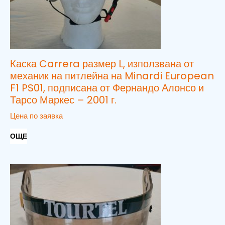
Каска Carrera размер L, използвана от
механик на питлейна на Minardi European
F1 PS01, подписана от Фернандо Алонсо и
Тарсо Маркес – 2001 г.
Цена по заявка
ОЩЕ