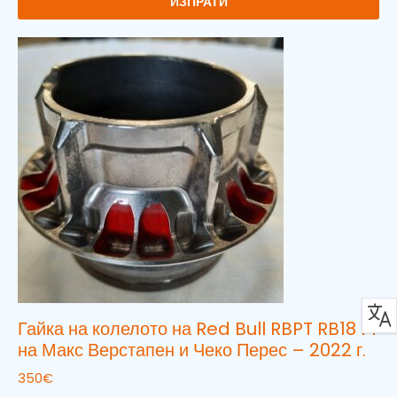
ИЗПРАТИ
Гайка на колелото на Red Bull RBPT RB18 F1
на Макс Верстапен и Чеко Перес – 2022 г.
350
€