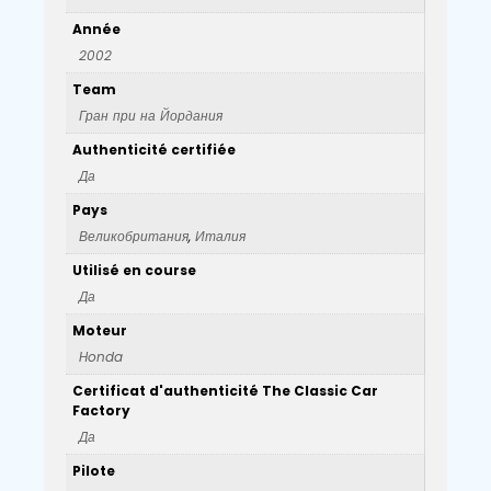
Année
2002
Team
Гран при на Йордания
Authenticité certifiée
Да
Pays
Великобритания
,
Италия
Utilisé en course
Да
Moteur
Honda
Certificat d'authenticité The Classic Car
Factory
Да
Pilote