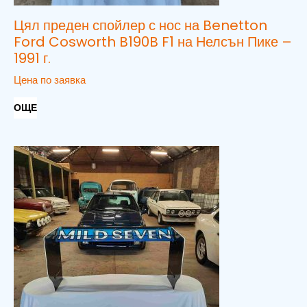
Цял преден спойлер с нос на Benetton
Ford Cosworth B190B F1 на Нелсън Пике –
1991 г.
Цена по заявка
ОЩЕ