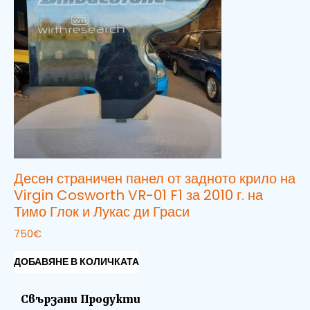
Десен страничен панел от задното крило на
Virgin Cosworth VR-01 F1 за 2010 г. на
Тимо Глок и Лукас ди Граси
750
€
ДОБАВЯНЕ В КОЛИЧКАТА
Свързани Продукти