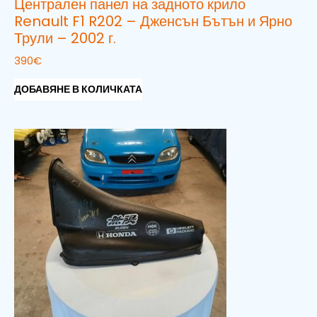
Централен панел на задното крило
Renault F1 R202 – Дженсън Бътън и Ярно
Трули – 2002 г.
390
€
ДОБАВЯНЕ В КОЛИЧКАТА