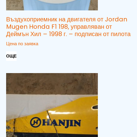
Въздухоприемник на двигателя от Jordan
Mugen Honda F1 198, управляван от
Деймън Хил – 1998 г. – подписан от пилота
Цена по заявка
ОЩЕ