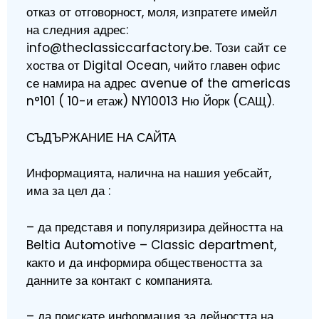
отказ от отговорност, моля, изпратете имейл
на следния адрес:
info@theclassiccarfactory.be. Този сайт се
хоства от Digital Ocean, чийто главен офис
се намира на адрес avenue of the americas
n°101 ( 10-и етаж) NY10013 Ню Йорк (САЩ).
СЪДЪРЖАНИЕ НА САЙТА
Информацията, налична на нашия уебсайт,
има за цел да :
– да представя и популяризира дейността на
Beltia Automotive – Classic department,
както и да информира обществеността за
данните за контакт с компанията.
– да поискате информация за дейността на